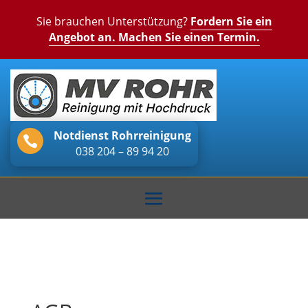
Sie brauchen Unterstützung?
Fordern Sie ein
Angebot an. Machen Sie einen Termin.
Notdienst Rohrreinigung

038 204 – 89 94 20